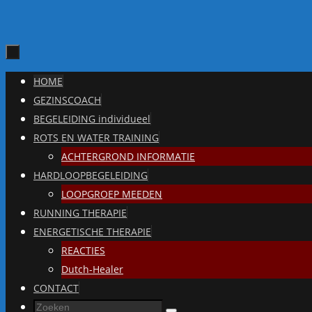
Ga
HOME
naar
GEZINSCOACH
de
BEGELEIDING individueel
inhoud
ROTS EN WATER TRAINING
ACHTERGROND INFORMATIE
HARDLOOPBEGELEIDING
LOOPGROEP MEEDEN
RUNNING THERAPIE
ENERGETISCHE THERAPIE
REACTIES
Dutch-Healer
CONTACT
Zoeken